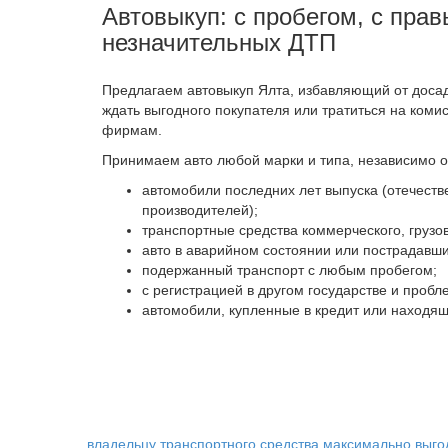
Автовыкуп: с пробегом, с пра
незначительных ДТП
Предлагаем автовыкуп Ялта, избавляющий от доса
ждать выгодного покупателя или тратиться на ком
фирмам.
Принимаем авто любой марки и типа, независимо о
автомобили последних лет выпуска (отечест
производителей);
транспортные средства коммерческого, грузов
авто в аварийном состоянии или пострадавши
подержанный транспорт с любым пробегом;
с регистрацией в другом государстве и проб
автомобили, купленные в кредит или находящ
владельцу транспортного средства
максимально выго