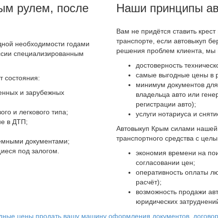
вым рулем, после
Наши принципы ав
Вам не придётся ставить крес
транспорте, если автовыкуп бе
дной необходимости годами
решения проблем клиента, мы 
иссии специализированным
достоверность техническ
самые выгодные цены в р
т состояния:
минимум документов для
венных и зарубежных
владельца авто или гене
регистрации авто);
ого и легкового типа;
услуги нотариуса и сняти
е в ДТП;
Автовыкуп Крым силами нашей
транспортного средства с цел
лемными документами;
иеся под залогом.
экономия времени на пои
согласовании цен;
оперативность оплаты л
расчёт);
возможность продажи авт
юридических затруднени
дные цены
продать вашу машину
оформления документов, догово