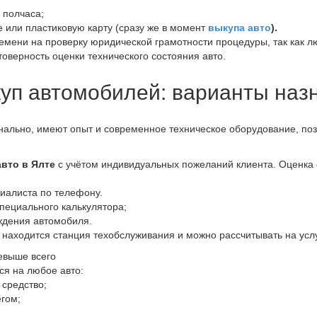
 полчаса;
е или пластиковую карту (сразу же в момент
выкупа авто
).
времени на проверку юридической грамотности процедуры, так как 
товерность оценки технического состояния авто.
уп автомобилей: варианты наз
ально, имеют опыт и современное техническое оборудование, поз
вто в Ялте
с учётом индивидуальных пожеланий клиента. Оценка 
иалиста по телефону.
пециального калькулятора;
ждения автомобиля.
находится станция техобслуживания и можно рассчитывать на услу
евыше всего
ся на любое авто:
 средство;
егом;