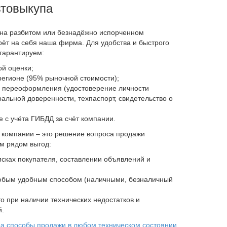
товыкупа
т на разбитом или безнадёжно испорченном
рёт на себя наша фирма. Для удобства и быстрого
гарантируем:
ой оценки;
егионе (95% рыночной стоимости);
 переоформления (удостоверение личности
ральной доверенности, техпаспорт, свидетельство о
е с учёта ГИБДД за счёт компании.
 компании – это решение вопроса продажи
ым рядом выгод:
сках покупателя, составлении объявлений и
юбым удобным способом (наличными, безналичный
о при наличии технических недостатков и
й.
ра
способы продажи в любом техническом состоянии